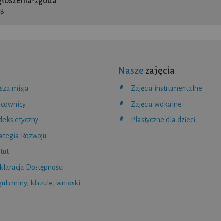
głoszenia-zgoda
iB
Nasze
zajęcia
sza misja
Zajęcia instrumentalne
acownicy
Zajęcia wokalne
deks etyczny
Plastyczne dla dzieci
rategia Rozwoju
tut
klaracja Dostępności
ulaminy, klazule, wnioski