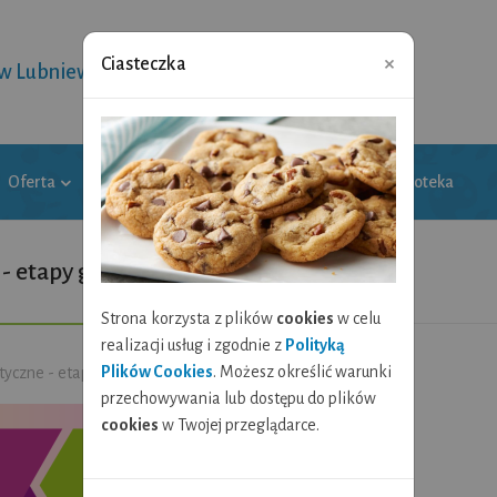
×
Ciasteczka
 w Lubniewicach
Oferta
Galeria
Wytwornica kultury
Biblioteka
 - etapy gminne
Strona korzysta z plików
cookies
w celu
realizacji usług i zgodnie z
Polityką
Plików Cookies
. Możesz określić warunki
styczne - etapy gminne
przechowywania lub dostępu do plików
cookies
w Twojej przeglądarce.