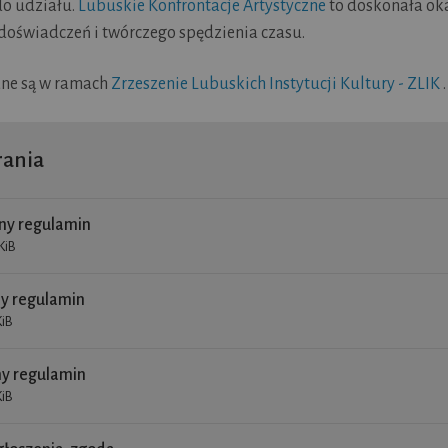
o udziału.
Lubuskie Konfrontacje Artystyczne
to doskonała ok
doświadczeń i twórczego spędzienia czasu.
ane są w ramach
Zrzeszenie Lubuskich Instytucji Kultury - ZLIK
.
ania
y regulamin
KiB
y regulamin
KiB
y regulamin
KiB