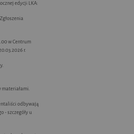
cznej edycji LKA:
 Zgłoszenia
16.00 w Centrum
0.03.2026 r.
y.
w materiałami.
entaliści odbywają
o - szczegóły u