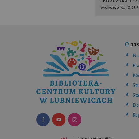
LKA 2026 karta z
Wielkość pliku: 10.03 K
O
nas
Na
Pr
Ko
St
Sta
De
Reg