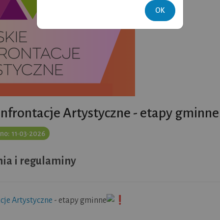
OK
nfrontacje Artystyczne - etapy gminne
no: 11•03•2026
nia i regulaminy
cje Artystyczne
- etapy gminne