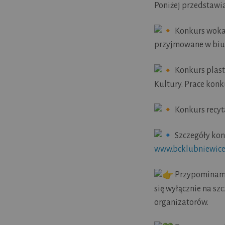
Poniżej przedstawi
Konkurs wokaln
przyjmowane w biur
Konkurs plasty
Kultury. Prace kon
Konkurs recyta
Szczegóły kon
www.bcklubniewice
Przypominamy 
się wyłącznie na sz
organizatorów.