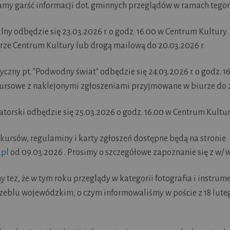
amy garść informacji dot. gminnych przeglądów w ramach tegoro
y odbędzie się 23.03.2026 r. o godz. 16.00 w Centrum Kultury.
ze Centrum Kultury lub drogą mailową do 20.03.2026 r.
czny pt. "Podwodny świat" odbędzie się 24.03.2026 r. o godz. 
kursowe z naklejonymi zgłoszeniami przyjmowane w biurze do 2
torski odbędzie się 25.03.2026 o godz. 16.00 w Centrum Kultur
kursów, regulaminy i karty zgłoszeń dostępne będą na stronie
.pl
od 09.03.2026 . Prosimy o szczegółowe zapoznanie się z w/ 
tez, że w tym roku przeglądy w kategorii fotografia i instrum
czeblu wojewódzkim, o czym informowaliśmy w poście z 18 luteg