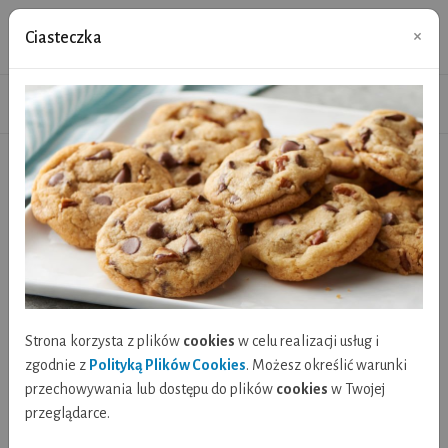
Biblioteka-Centrum Kultury w
×
Ciasteczka
Lubniewicach
Folkowe Lubniewice 2024
Aktualności
Folkowe Lubniewice 2024
Strona korzysta z plików
cookies
w celu realizacji usług i
zgodnie z
Polityką Plików Cookies
. Możesz określić warunki
przechowywania lub dostępu do plików
cookies
w Twojej
przeglądarce.