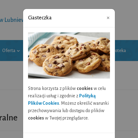
×
Ciasteczka
 w Lubniewicach
Oferta
Galeria
Wytwornica kultury
Biblioteka
Strona korzysta z plików
cookies
w celu
realizacji usług i zgodnie z
Polityką
Plików Cookies
. Możesz określić warunki
przechowywania lub dostępu do plików
ralne
cookies
w Twojej przeglądarce.