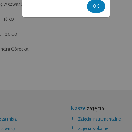
ę w czwartki
OK
- 18:30
0 - 20:00
andra Górecka
Nasze
zajęcia
sza misja
Zajęcia instrumentalne
acownicy
Zajęcia wokalne